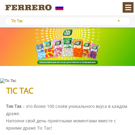
You are visiting:
Tic Tac
Homepage
ПРОДУКТЫ
Tic Tac
TIC TAC
Тик Так
– это более 100 слоёв уникального вкуса в каждом
драже.
Наполни свой день приятными моментами вместе с
яркими драже Tic Tac!