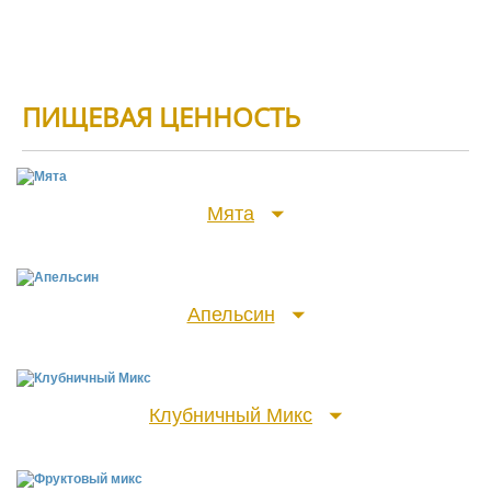
ПИЩЕВАЯ ЦЕННОСТЬ
Мята
Апельсин
COCTAB
Сахар, мальтодекстрины, фруктоза, загуститель: Е414,
Клубничный Микс
рисовый крахмал, ароматизаторы и эфирное масло, вода,
COCTAB
агент антислеживающий: Е470, глазирователь: Е903.