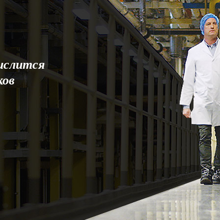
ислится
ков