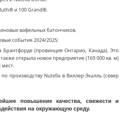
Ruth® и 100 Grand®.
еиновых вафельных батончиков.
евые события 2024/2025:
 Брантфорде (провинция Онтарио, Канада). Это
также открыла новое предприятие (169 000 кв. м)
х мест.
о производству Nutell
a
в Виллер-Экалль (север
ейшее повышение качества, свежести и
здействия на окружающую среду.