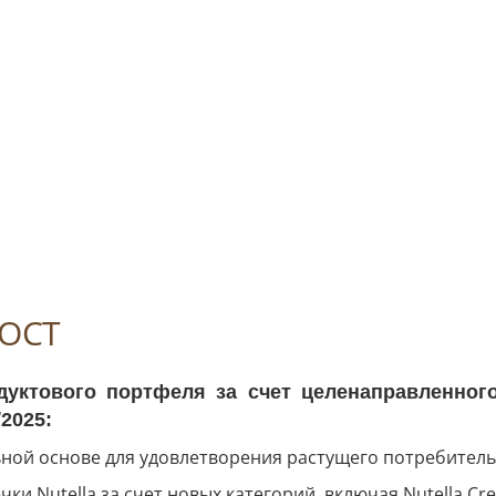
ОСТ
дуктового портфеля за счет целенаправленного
2025:
льной основе для удовлетворения растущего потребитель
 Nutella за счет новых категорий, включая Nutella Crep