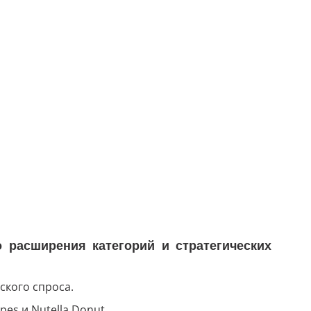
 расширения категорий и стратегических
ского спроса.
es и Nutella Donut.