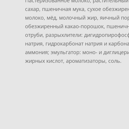
Пастеризованное молоко, растительный
сахар, пшеничная мука, сухое обезжире
молоко, мёд, молочный жир, яичный по
обезжиренный какао-порошок, пшенич
отруби, разрыхлители: дигидропирофос
натрия, гидрокарбонат натрия и карбон
аммония; эмульгатор: моно- и диглицер
жирных кислот, ароматизаторы, соль.