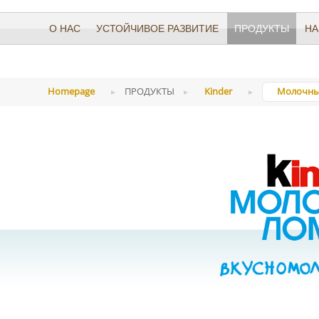
О НАС
УСТОЙЧИВОЕ РАЗВИТИЕ
ПРОДУКТЫ
НА
Homepage
ПРОДУКТЫ
Kinder
Молочны
Сюрприз
Joy
Chocolat
Maxi
Kinder Co
Bueno
Pinguì
Молочны