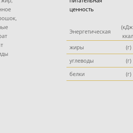
 жир,
питательная
нное
ценность
рошок,
ные
(кДж
Энергетическая
фат
ккал
ат
жиры
(г)
иды
углеводы
(г)
белки
(г)