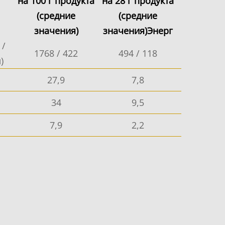
на 100 г продукта
на 28 г продукта
(средние
(средние
значения)
значения)Энерг
 /
1768 / 422
494 / 118
)
27,9
7,8
34
9,5
7,9
2,2