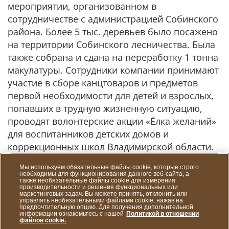
мероприятии, организованном в
сотрудничестве с администрацией Собинского
района. Более 5 тыс. деревьев было посажено
на территории Собинского лесничества. Была
также собрана и сдана на переработку 1 тонна
макулатуры. Сотрудники компании принимают
участие в сборе канцтоваров и предметов
первой необходимости для детей и взрослых,
попавших в трудную жизненную ситуацию,
проводят волонтерские акции «Ёлка желаний»
для воспитанников детских домов и
коррекционных школ Владимирской области.
Мы используем обязательные файлы cookie, которые строго
За проведение волонтерских акций «Я донор»
необходимы для функционирования данного веб-сайта, а
также необязательные файлы cookie для измерения
в 2019 году компания получила
производительности и решения функциональных или
маркетинговых задач. Вы можете принять, отклонить или
государственную награду «За развитие
управлять необязательными файлами cookie, нажав на
предпочтительную опцию. Для получения дополнительной
донорства в регионе».
информации ознакомьтесь с нашей
Политикой в отношении
файлов cookie.
.